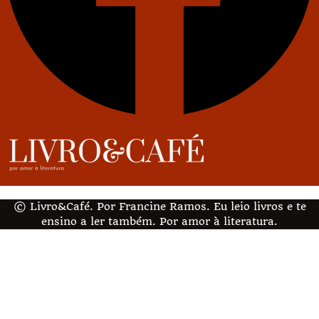
© Livro&Café. Por Francine Ramos. Eu leio livros e te
ensino a ler também. Por amor à literatura.