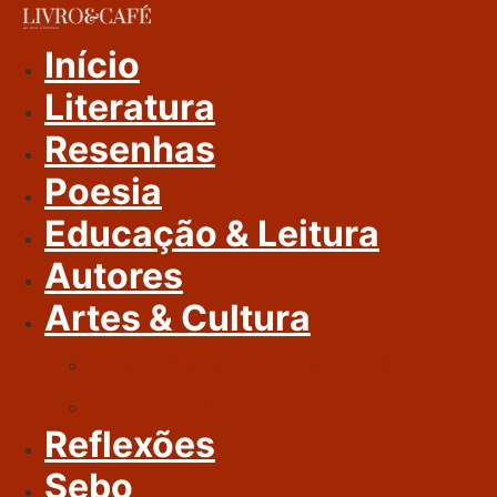
Ir
Para
Início
O
Literatura
Conteúdo
Resenhas
Poesia
Educação & Leitura
Autores
Artes & Cultura
Cinema & Literatura
Música
Reflexões
Sebo