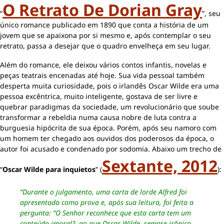
O Retrato De Dorian Gray
“
”, seu
único romance publicado em 1890 que conta a história de um
jovem que se apaixona por si mesmo e, após contemplar o seu
retrato, passa a desejar que o quadro envelheça em seu lugar.
Além do romance, ele deixou vários contos infantis, novelas e
peças teatrais encenadas até hoje. Sua vida pessoal também
desperta muita curiosidade, pois o irlandês Oscar Wilde era uma
pessoa excêntrica, muito inteligente, gostava de ser livre e
quebrar paradigmas da sociedade, um revolucionário que soube
transformar a rebeldia numa causa nobre de luta contra a
burguesia hipócrita de sua época. Porém, após seu namoro com
um homem ter chegado aos ouvidos dos poderosos da época, o
autor foi acusado e condenado por sodomia. Abaixo um trecho de
Sextante, 2012
“
Oscar Wilde para inquietos
” (
):
“Durante o julgamento, uma carta de lorde Alfred foi
apresentada como prova e, após sua leitura, foi feita a
pergunta: “O Senhor reconhece que esta carta tem um
conteúdo imoral?, ao que Oscar Wilde, sempre irônico,