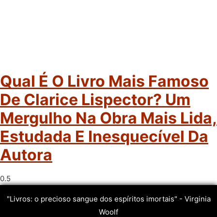
Qual É O Livro Mais Famoso
De Clarice Lispector? Um
Mergulho Na Obra Mais Lida,
Estudada E Inesquecível Da
Autora
"Livros: o precioso sangue dos espíritos imortais" - Virginia
Woolf