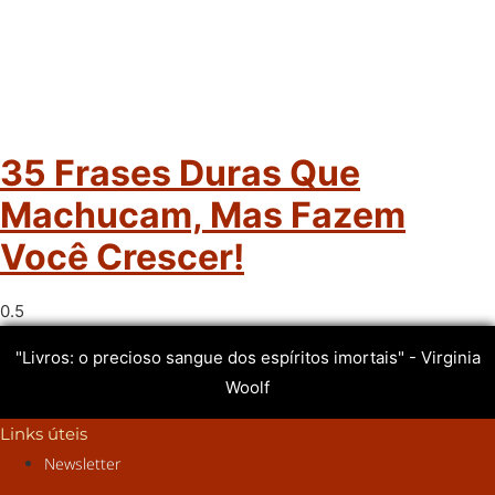
35 Frases Duras Que
Machucam, Mas Fazem
Você Crescer!
"Livros: o precioso sangue dos espíritos imortais" - Virginia
Woolf
Links úteis
Newsletter