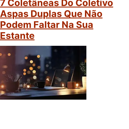
7 Coletâneas Do Coletivo
Aspas Duplas Que Não
Podem Faltar Na Sua
Estante