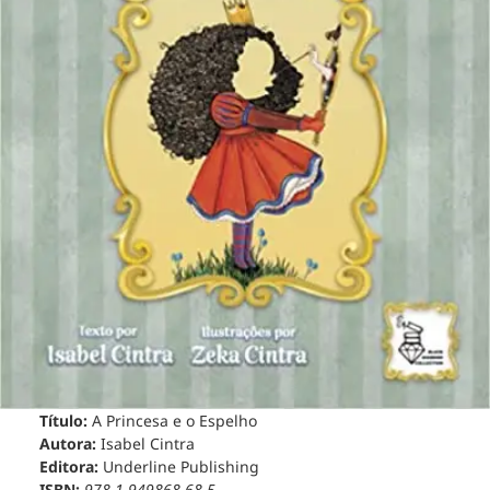
Título:
A Princesa e o Espelho
Autora:
Isabel Cintra
Editora:
Underline Publishing
ISBN:
978-1-949868-68-5