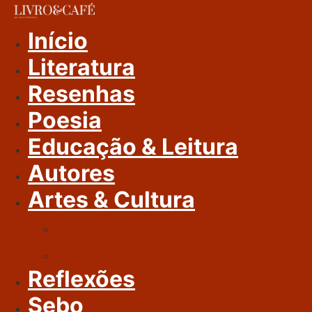
Ir
Para
Início
O
Literatura
Conteúdo
Resenhas
Poesia
Educação & Leitura
Autores
Artes & Cultura
Cinema & Literatura
Música
Reflexões
Sebo