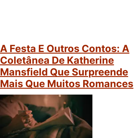
A Festa E Outros Contos: A
Coletânea De Katherine
Mansfield Que Surpreende
Mais Que Muitos Romances