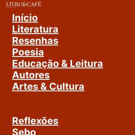
Ir
Para
Início
O
Literatura
Conteúdo
Resenhas
Poesia
Educação & Leitura
Autores
Artes & Cultura
Cinema & Literatura
Música
Reflexões
Sebo