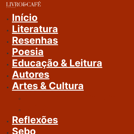
Ir
Para
Início
O
Literatura
Conteúdo
Resenhas
Poesia
Educação & Leitura
Autores
Artes & Cultura
Cinema & Literatura
Música
Reflexões
Sebo