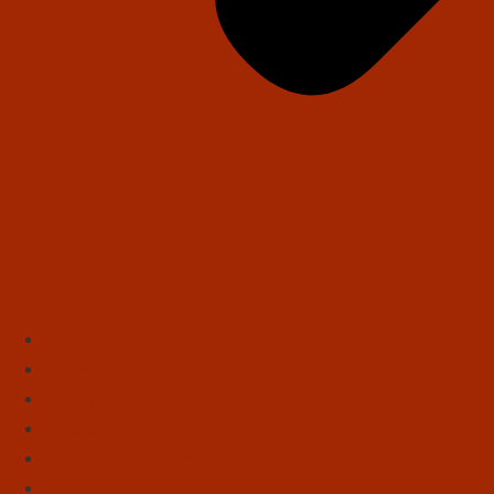
Início
Literatura
Resenhas
Poesia
Educação & Leitura
Autores