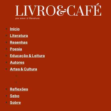
Ir
Para
O
Conteúdo
Início
Literatura
Resenhas
Poesia
Educação & Leitura
Autores
Artes & Cultura
Cinema & Literatura
Música
Reflexões
Sebo
Sobre