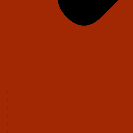
Início
Literatura
Resenhas
Poesia
Educação & Leitura
Autores