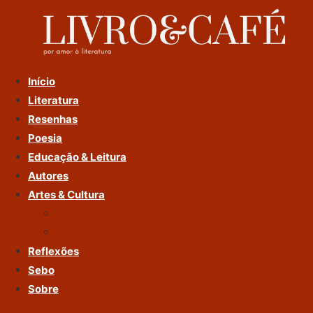
Ir
Para
O
Conteúdo
Início
Literatura
Resenhas
Poesia
Educação & Leitura
Autores
Artes & Cultura
Cinema & Literatura
Música
Reflexões
Sebo
Sobre