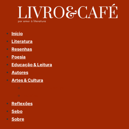
Ir
Para
O
Conteúdo
Início
Literatura
Resenhas
Poesia
Educação & Leitura
Autores
Artes & Cultura
Cinema & Literatura
Música
Reflexões
Sebo
Sobre