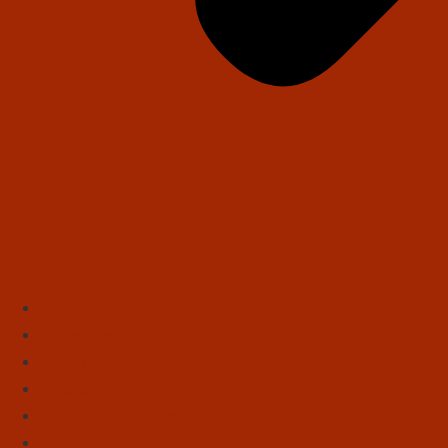
Início
Literatura
Resenhas
Poesia
Educação & Leitura
Autores