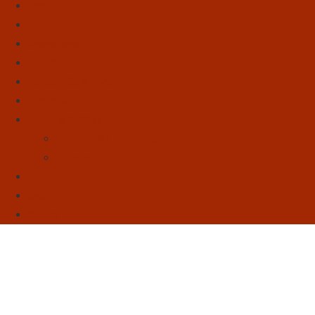
Início
Literatura
Resenhas
Poesia
Educação & Leitura
Autores
Artes & Cultura
Cinema & Literatura
Música
Reflexões
Sebo
Sobre