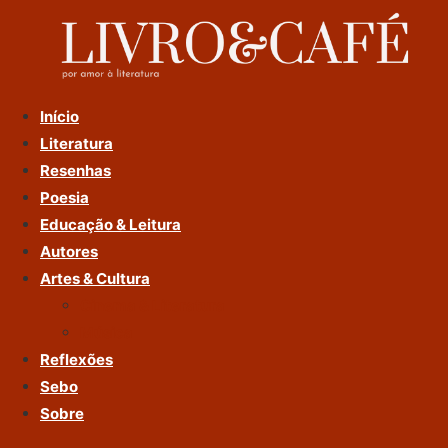
Ir
Para
O
Conteúdo
Início
Literatura
Resenhas
Poesia
Educação & Leitura
Autores
Artes & Cultura
Cinema & Literatura
Música
Reflexões
Sebo
Sobre