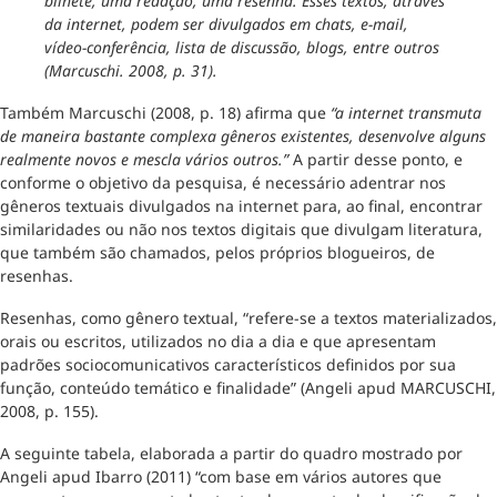
bilhete, uma redação, uma resenha. Esses textos, através
da internet, podem ser divulgados em chats, e-mail,
vídeo-conferência, lista de discussão, blogs, entre outros
(Marcuschi. 2008, p. 31).
Também Marcuschi (2008, p. 18) afirma que
“a internet transmuta
de maneira bastante complexa gêneros existentes, desenvolve alguns
realmente novos e mescla vários outros.”
A partir desse ponto, e
conforme o objetivo da pesquisa, é necessário adentrar nos
gêneros textuais divulgados na internet para, ao final, encontrar
similaridades ou não nos textos digitais que divulgam literatura,
que também são chamados, pelos próprios blogueiros, de
resenhas.
Resenhas, como gênero textual, “refere-se a textos materializados,
orais ou escritos, utilizados no dia a dia e que apresentam
padrões sociocomunicativos característicos definidos por sua
função, conteúdo temático e finalidade” (Angeli apud MARCUSCHI,
2008, p. 155).
A seguinte tabela, elaborada a partir do quadro mostrado por
Angeli apud Ibarro (2011) “com base em vários autores que