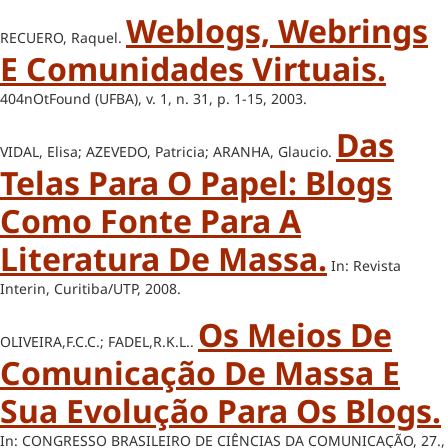
Weblogs, Webrings
RECUERO, Raquel.
E Comunidades Virtuais.
404nOtFound (UFBA), v. 1, n. 31, p. 1-15, 2003.
Das
VIDAL, Elisa; AZEVEDO, Patricia; ARANHA, Glaucio.
Telas Para O Papel: Blogs
Como Fonte Para A
Literatura De Massa.
In: Revista
Interin, Curitiba/UTP, 2008.
Os Meios De
OLIVEIRA,F.C.C.; FADEL,R.K.L..
Comunicação De Massa E
Sua Evolução Para Os Blogs.
In: CONGRESSO BRASILEIRO DE CIÊNCIAS DA COMUNICAÇÃO, 27.,