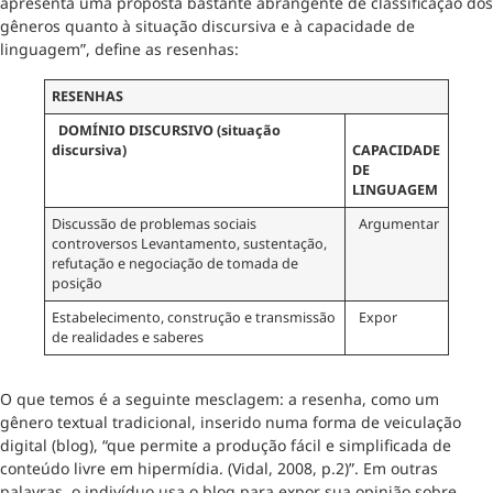
apresenta uma proposta bastante abrangente de classificação dos
gêneros quanto à situação discursiva e à capacidade de
linguagem”, define as resenhas:
RESENHAS
DOMÍNIO DISCURSIVO
(situação
discursiva)
CAPACIDADE
DE
LINGUAGEM
Discussão de problemas sociais
Argumentar
controversos Levantamento, sustentação,
refutação e negociação de tomada de
posição
Estabelecimento, construção e transmissão
Expor
de realidades e saberes
O que temos é a seguinte mesclagem: a resenha, como um
gênero textual tradicional, inserido numa forma de veiculação
digital (blog), “que permite a produção fácil e simplificada de
conteúdo livre em hipermídia. (Vidal, 2008, p.2)”. Em outras
palavras, o indivíduo usa o blog para expor sua opinião sobre