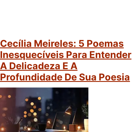
Cecília Meireles: 5 Poemas
Inesquecíveis Para Entender
A Delicadeza E A
Profundidade De Sua Poesia