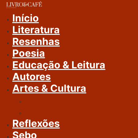
Ir
Para
Início
O
Literatura
Conteúdo
Resenhas
Poesia
Educação & Leitura
Autores
Artes & Cultura
Cinema & Literatura
Música
Reflexões
Sebo