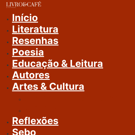
Ir
Para
Início
O
Literatura
Conteúdo
Resenhas
Poesia
Educação & Leitura
Autores
Artes & Cultura
Cinema & Literatura
Música
Reflexões
Sebo