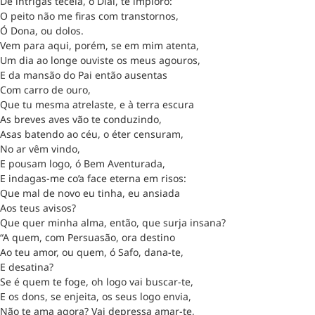
De intrigas tecelã, ó Dial, te imploro:
O peito não me firas com transtornos,
Ó Dona, ou dolos.
Vem para aqui, porém, se em mim atenta,
Um dia ao longe ouviste os meus agouros,
E da mansão do Pai então ausentas
Com carro de ouro,
Que tu mesma atrelaste, e à terra escura
As breves aves vão te conduzindo,
Asas batendo ao céu, o éter censuram,
No ar vêm vindo,
E pousam logo, ó Bem Aventurada,
E indagas-me co’a face eterna em risos:
Que mal de novo eu tinha, eu ansiada
Aos teus avisos?
Que quer minha alma, então, que surja insana?
“A quem, com Persuasão, ora destino
Ao teu amor, ou quem, ó Safo, dana-te,
E desatina?
Se é quem te foge, oh logo vai buscar-te,
E os dons, se enjeita, os seus logo envia,
Não te ama agora? Vai depressa amar-te,