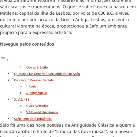
A vida de Safo é envolta em mistério e as informações sobre ela
são escassas e fragmentadas. O que se sabe é que ela nasceu em
Mitilene, capital da ilha de Lesbos, por volta de 630 a.C. e viveu
durante o período arcaico da Grécia Antiga. Lesbos, um centro
cultural vibrante na época, proporcionou a Safo um ambiente
propício para a expressão artística.
Navegue pelos conteúdos
Obras E Estilo
Questões De Gênero E Sexualidade Em Safo
Conheça 5 Poesias De Safo
1. A Átis
2. Fragmento 34
3. VII: 489
4. Ode À Afrodite
5. A Uma Mulher Amada
Safo: Legado E Influência
Safo foi uma das nove poetisas da Antiguidade Clássica a quem a
tradição atribui o título de “a musa das nove musas”. Sua poesia