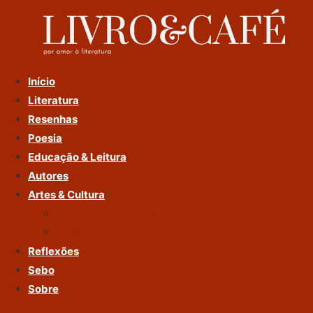
Ir
Para
O
Conteúdo
Início
Literatura
Resenhas
Poesia
Educação & Leitura
Autores
Artes & Cultura
Cinema & Literatura
Música
Reflexões
Sebo
Sobre