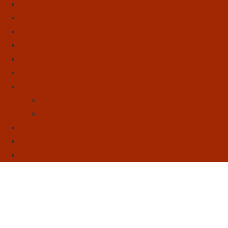
Início
Literatura
Resenhas
Poesia
Educação & Leitura
Autores
Artes & Cultura
Cinema & Literatura
Música
Reflexões
Sebo
Sobre