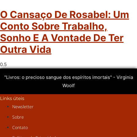
O Cansaço De Rosabel: Um
Conto Sobre Trabalho,
Sonho E A Vontade De Ter
Outra Vida
"Livros: o precioso sangue dos espíritos imortais" - Virginia
Woolf
Links úteis
Newsletter
Sobre
Contato