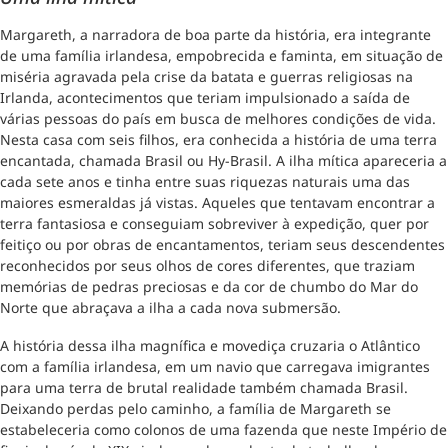
Margareth, a narradora de boa parte da história, era integrante
de uma família irlandesa, empobrecida e faminta, em situação de
miséria agravada pela crise da batata e guerras religiosas na
Irlanda, acontecimentos que teriam impulsionado a saída de
várias pessoas do país em busca de melhores condições de vida.
Nesta casa com seis filhos, era conhecida a história de uma terra
encantada, chamada Brasil ou Hy-Brasil. A ilha mítica apareceria a
cada sete anos e tinha entre suas riquezas naturais uma das
maiores esmeraldas já vistas. Aqueles que tentavam encontrar a
terra fantasiosa e conseguiam sobreviver à expedição, quer por
feitiço ou por obras de encantamentos, teriam seus descendentes
reconhecidos por seus olhos de cores diferentes, que traziam
memórias de pedras preciosas e da cor de chumbo do Mar do
Norte que abraçava a ilha a cada nova submersão.
A história dessa ilha magnífica e movediça cruzaria o Atlântico
com a família irlandesa, em um navio que carregava imigrantes
para uma terra de brutal realidade também chamada Brasil.
Deixando perdas pelo caminho, a família de Margareth se
estabeleceria como colonos de uma fazenda que neste Império de