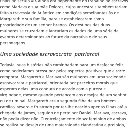
finais do século XIX ainda era dependente do trabalho de escravos
como Mariava e sua mãe Dolores, cujos ancestrais também teriam
feito a travessia do Atlântico em condições semelhantes às de
Margareth e sua família, para se estabelecerem como
propriedade de um senhor branco. Os destinos das duas
mulheres se cruzariam e lançariam os dados de uma série de
eventos determinantes ao futuro da narrativa e de seus
personagens.
Uma sociedade escravocrata patriarcal
Todavia, suas histórias não caminhariam para um desfecho feliz
como poderíamos pressupor pelos aspectos positivos que a
sorte
comporta. Margareth e Mariava são mulheres em uma sociedade
escravocrata e patriarcal, orientada por preceitos morais que
esperam delas uma conduta de acordo com a pureza e
virgindade, mesmo quando pertencem aos desejos de um senhor
ou de um pai. Margareth era a segunda filha de um homem
católico, severo e frustrado por ter-lhe nascido apenas filhas até a
chegada de James, seguido de perto por Daniel. Mariava, escrava,
não podia dizer não. O entrelaçamento do
ser
feminino de ambas
se realiza no desejo de uma maternidade clandestina e proibida,