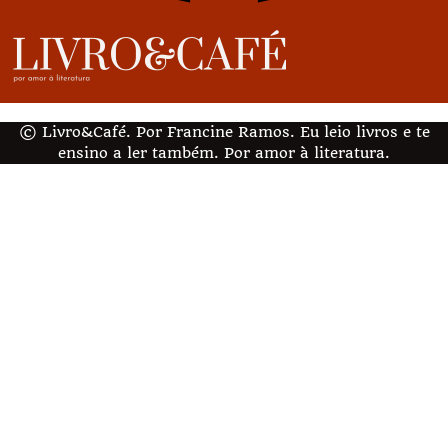
© Livro&Café. Por Francine Ramos. Eu leio livros e te
ensino a ler também. Por amor à literatura.