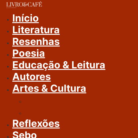
Ir
Para
Início
O
Literatura
Conteúdo
Resenhas
Poesia
Educação & Leitura
Autores
Artes & Cultura
Cinema & Literatura
Música
Reflexões
Sebo