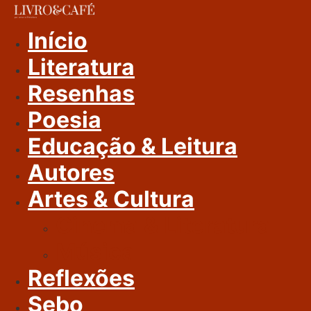
Ir
Para
Início
O
Literatura
Conteúdo
Resenhas
Poesia
Educação & Leitura
Autores
Artes & Cultura
Cinema & Literatura
Música
Reflexões
Sebo