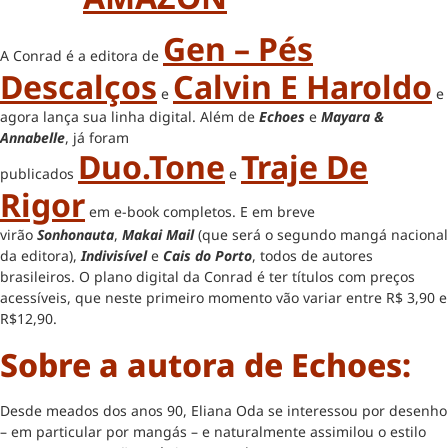
Gen – Pés
A Conrad é a editora de
Descalços
Calvin E Haroldo
e
e
agora lança sua linha digital. Além de
Echoes
e
Mayara &
Annabelle
, já foram
Duo.Tone
Traje De
publicados
e
Rigor
em e-book completos. E em breve
virão
Sonhonauta
,
Makai Mail
(que será o segundo mangá nacional
da editora),
Indivisível
e
Cais do Porto
, todos de autores
brasileiros. O plano digital da Conrad é ter títulos com preços
acessíveis, que neste primeiro momento vão variar entre R$ 3,90 e
R$12,90.
Sobre a autora de Echoes:
Desde meados dos anos 90, Eliana Oda se interessou por desenho
– em particular por mangás – e naturalmente assimilou o estilo