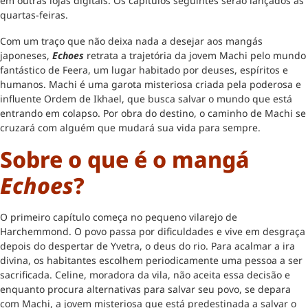
em outras lojas digitais. Os capítulos seguintes serão lançados às
quartas-feiras.
Com um traço que não deixa nada a desejar aos mangás
japoneses,
Echoes
retrata a trajetória da jovem Machi pelo mundo
fantástico de Feera, um lugar habitado por deuses, espíritos e
humanos. Machi é uma garota misteriosa criada pela poderosa e
influente Ordem de Ikhael, que busca salvar o mundo que está
entrando em colapso. Por obra do destino, o caminho de Machi se
cruzará com alguém que mudará sua vida para sempre.
Sobre o que é o mangá
Echoes
?
O primeiro capítulo começa no pequeno vilarejo de
Harchemmond. O povo passa por dificuldades e vive em desgraça
depois do despertar de Yvetra, o deus do rio. Para acalmar a ira
divina, os habitantes escolhem periodicamente uma pessoa a ser
sacrificada. Celine, moradora da vila, não aceita essa decisão e
enquanto procura alternativas para salvar seu povo, se depara
com Machi, a jovem misteriosa que está predestinada a salvar o