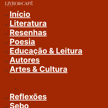
Ir
Para
Início
O
Literatura
Conteúdo
Resenhas
Poesia
Educação & Leitura
Autores
Artes & Cultura
Cinema & Literatura
Música
Reflexões
Sebo