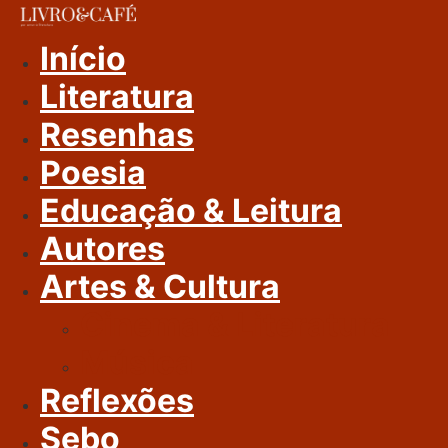
Ir
Para
Início
O
Literatura
Conteúdo
Resenhas
Poesia
Educação & Leitura
Autores
Artes & Cultura
Cinema & Literatura
Música
Reflexões
Sebo