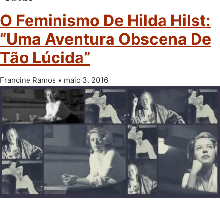
O Feminismo De Hilda Hilst:
“uma Aventura Obscena De
Tão Lúcida”
Francine Ramos
maio 3, 2016