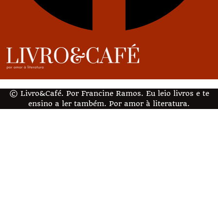
© Livro&Café. Por Francine Ramos. Eu leio livros e te
ensino a ler também. Por amor à literatura.