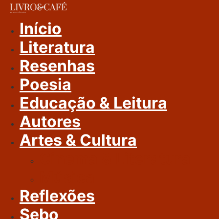
Ir
Para
Início
O
Literatura
Conteúdo
Resenhas
Poesia
Educação & Leitura
Autores
Artes & Cultura
Cinema & Literatura
Música
Reflexões
Sebo