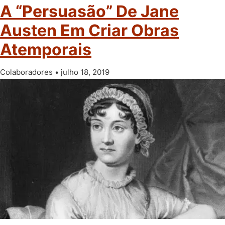
A “Persuasão” De Jane
Austen Em Criar Obras
Atemporais
Colaboradores
julho 18, 2019