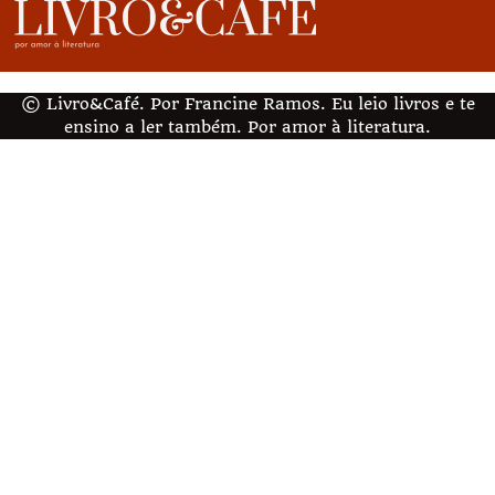
© Livro&Café. Por Francine Ramos. Eu leio livros e te
ensino a ler também. Por amor à literatura.