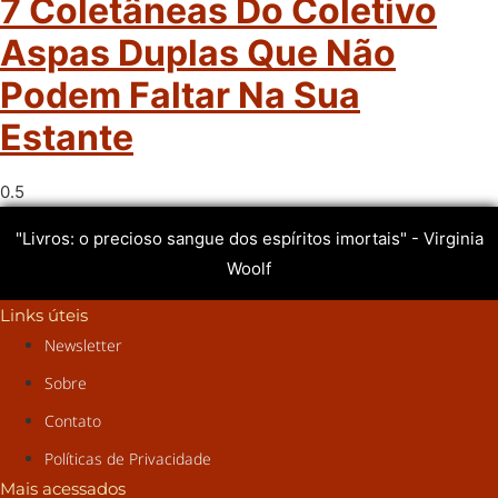
7 Coletâneas Do Coletivo
Aspas Duplas Que Não
Podem Faltar Na Sua
Estante
"Livros: o precioso sangue dos espíritos imortais" - Virginia
Woolf
Links úteis
Newsletter
Sobre
Contato
Políticas de Privacidade
Mais acessados