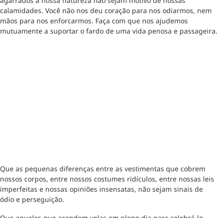
agarrados à nossa natureza não sejam motivo de nossas
calamidades. Você não nos deu coração para nos odiarmos, nem
mãos para nos enforcarmos. Faça com que nos ajudemos
mutuamente a suportar o fardo de uma vida penosa e passageira.
Que as pequenas diferenças entre as vestimentas que cobrem
nossos corpos, entre nossos costumes ridículos, entre nossas leis
imperfeitas e nossas opiniões insensatas, não sejam sinais de
ódio e perseguição.
Que aqueles que acendem velas em pleno dia para celebrá-lo,