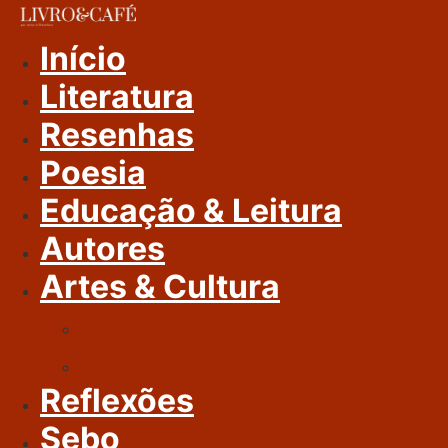
Ir
Para
Início
O
Literatura
Conteúdo
Resenhas
Poesia
Educação & Leitura
Autores
Artes & Cultura
Cinema & Literatura
Música
Reflexões
Sebo