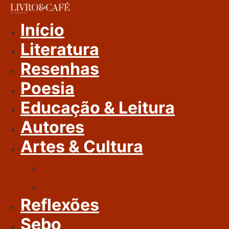
Ir
Para
Início
O
Literatura
Conteúdo
Resenhas
Poesia
Educação & Leitura
Autores
Artes & Cultura
Cinema & Literatura
Música
Reflexões
Sebo