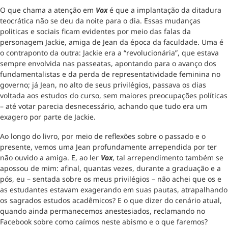
O que chama a atenção em
Vox
é que a implantação da ditadura
teocrática não se deu da noite para o dia. Essas mudanças
politicas e sociais ficam evidentes por meio das falas da
personagem Jackie, amiga de Jean da época da faculdade. Uma é
o contraponto da outra: Jackie era a “revolucionária”, que estava
sempre envolvida nas passeatas, apontando para o avanço dos
fundamentalistas e da perda de representatividade feminina no
governo; já Jean, no alto de seus privilégios, passava os dias
voltada aos estudos do curso, sem maiores preocupações políticas
– até votar parecia desnecessário, achando que tudo era um
exagero por parte de Jackie.
Ao longo do livro, por meio de reflexões sobre o passado e o
presente, vemos uma Jean profundamente arrependida por ter
não ouvido a amiga. E, ao ler
Vox
, tal arrependimento também se
apossou de mim: afinal, quantas vezes, durante a graduação e a
pós, eu – sentada sobre os meus privilégios – não achei que os e
as estudantes estavam exagerando em suas pautas, atrapalhando
os sagrados estudos acadêmicos? E o que dizer do cenário atual,
quando ainda permanecemos anestesiados, reclamando no
Facebook sobre como caímos neste abismo e o que faremos?