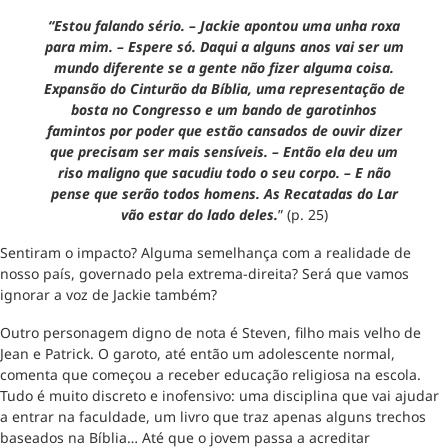
“Estou falando sério. – Jackie apontou uma unha roxa
para mim. – Espere só. Daqui a alguns anos vai ser um
mundo diferente se a gente não fizer alguma coisa.
Expansão do Cinturão da Bíblia, uma representação de
bosta no Congresso e um bando de garotinhos
famintos por poder que estão cansados de ouvir dizer
que precisam ser mais sensíveis. – Então ela deu um
riso maligno que sacudiu todo o seu corpo. – E não
pense que serão todos homens. As Recatadas do Lar
vão estar do lado deles.
” (p. 25)
Sentiram o impacto? Alguma semelhança com a realidade de
nosso país, governado pela extrema-direita? Será que vamos
ignorar a voz de Jackie também?
Outro personagem digno de nota é Steven, filho mais velho de
Jean e Patrick. O garoto, até então um adolescente normal,
comenta que começou a receber educação religiosa na escola.
Tudo é muito discreto e inofensivo: uma disciplina que vai ajudar
a entrar na faculdade, um livro que traz apenas alguns trechos
baseados na Bíblia… Até que o jovem passa a acreditar