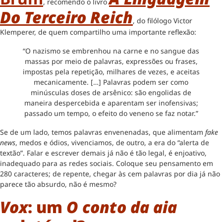
, recomendo o livro
Do Terceiro Reich
, do filólogo Victor
Klemperer, de quem compartilho uma importante reflexão:
“O nazismo se embrenhou na carne e no sangue das
massas por meio de palavras, expressões ou frases,
impostas pela repetição, milhares de vezes, e aceitas
mecanicamente. […] Palavras podem ser como
minúsculas doses de arsênico: são engolidas de
maneira despercebida e aparentam ser inofensivas;
passado um tempo, o efeito do veneno se faz notar.”
Se de um lado, temos palavras envenenadas, que alimentam
fake
news
, medos e ódios, vivenciamos, de outro, a era do “alerta de
textão”. Falar e escrever demais já não é tão legal, é enjoativo,
inadequado para as redes sociais. Coloque seu pensamento em
280 caracteres; de repente, chegar às cem palavras por dia já não
parece tão absurdo, não é mesmo?
Vox
: um
O conto da aia