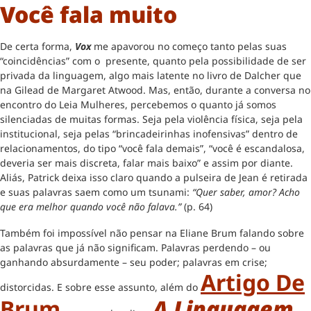
Você fala muito
De certa forma,
Vox
me apavorou no começo tanto pelas suas
“coincidências” com o presente, quanto pela possibilidade de ser
privada da linguagem, algo mais latente no livro de Dalcher que
na Gilead de Margaret Atwood. Mas, então, durante a conversa no
encontro do Leia Mulheres, percebemos o quanto já somos
silenciadas de muitas formas. Seja pela violência física, seja pela
institucional, seja pelas “brincadeirinhas inofensivas” dentro de
relacionamentos, do tipo “você fala demais”, “você é escandalosa,
deveria ser mais discreta, falar mais baixo” e assim por diante.
Aliás, Patrick deixa isso claro quando a pulseira de Jean é retirada
e suas palavras saem como um tsunami:
“Quer saber, amor? Acho
que era melhor quando você não falava.”
(p. 64)
Também foi impossível não pensar na Eliane Brum falando sobre
as palavras que já não significam. Palavras perdendo – ou
ganhando absurdamente – seu poder; palavras em crise;
Artigo De
distorcidas. E sobre esse assunto, além do
Brum
A Linguagem