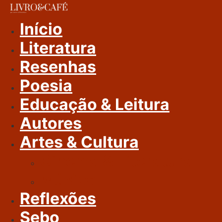
Ir
Para
Início
O
Literatura
Conteúdo
Resenhas
Poesia
Educação & Leitura
Autores
Artes & Cultura
Cinema & Literatura
Música
Reflexões
Sebo