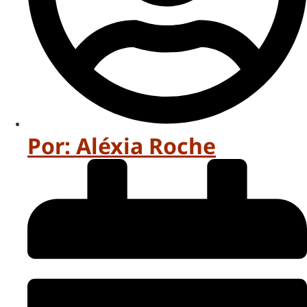
Por:
Aléxia Roche