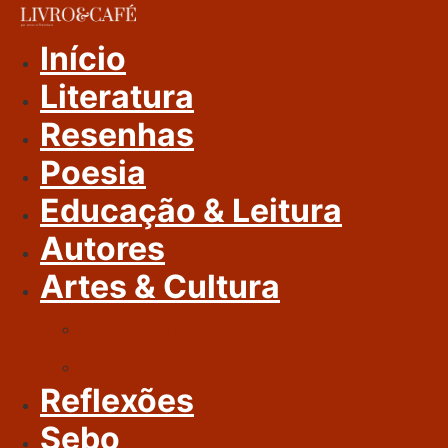
Ir
Para
Início
O
Literatura
Conteúdo
Resenhas
Poesia
Educação & Leitura
Autores
Artes & Cultura
Cinema & Literatura
Música
Reflexões
Sebo