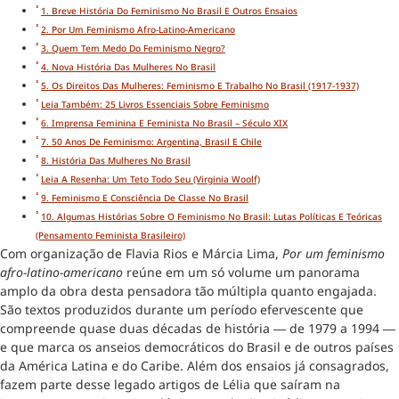
1. Breve História Do Feminismo No Brasil E Outros Ensaios
2. Por Um Feminismo Afro-Latino-Americano
3. Quem Tem Medo Do Feminismo Negro?
4. Nova História Das Mulheres No Brasil
5. Os Direitos Das Mulheres: Feminismo E Trabalho No Brasil (1917-1937)
Leia Também: 25 Livros Essenciais Sobre Feminismo
6. Imprensa Feminina E Feminista No Brasil – Século XIX
7. 50 Anos De Feminismo: Argentina, Brasil E Chile
8. História Das Mulheres No Brasil
Leia A Resenha: Um Teto Todo Seu (Virginia Woolf)
9. Feminismo E Consciência De Classe No Brasil
10. Algumas Histórias Sobre O Feminismo No Brasil: Lutas Políticas E Teóricas
(Pensamento Feminista Brasileiro)
Com organização de Flavia Rios e Márcia Lima,
Por um feminismo
afro-latino-americano
reúne em um só volume um panorama
amplo da obra desta pensadora tão múltipla quanto engajada.
São textos produzidos durante um período efervescente que
compreende quase duas décadas de história ― de 1979 a 1994 ―
e que marca os anseios democráticos do Brasil e de outros países
da América Latina e do Caribe. Além dos ensaios já consagrados,
fazem parte desse legado artigos de Lélia que saíram na