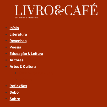
Ir
Para
O
Conteúdo
Início
Literatura
Resenhas
Poesia
Educação & Leitura
Autores
Artes & Cultura
Cinema & Literatura
Música
Reflexões
Sebo
Sobre