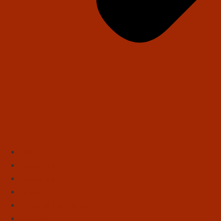
Início
Literatura
Resenhas
Poesia
Educação & Leitura
Autores