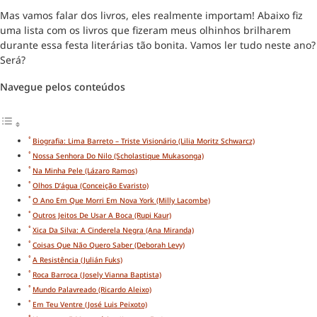
Mas vamos falar dos livros, eles realmente importam! Abaixo fiz
uma lista com os livros que fizeram meus olhinhos brilharem
durante essa festa literárias tão bonita. Vamos ler tudo neste ano?
Será?
Navegue pelos conteúdos
Biografia: Lima Barreto – Triste Visionário (Lilia Moritz Schwarcz)
Nossa Senhora Do Nilo (Scholastique Mukasonga)
Na Minha Pele (Lázaro Ramos)
Olhos D’água (Conceição Evaristo)
O Ano Em Que Morri Em Nova York (Milly Lacombe)
Outros Jeitos De Usar A Boca (Rupi Kaur)
Xica Da Silva: A Cinderela Negra (Ana Miranda)
Coisas Que Não Quero Saber (Deborah Levy)
A Resistência (Julián Fuks)
Roca Barroca (Josely Vianna Baptista)
Mundo Palavreado (Ricardo Aleixo)
Em Teu Ventre (José Luis Peixoto)