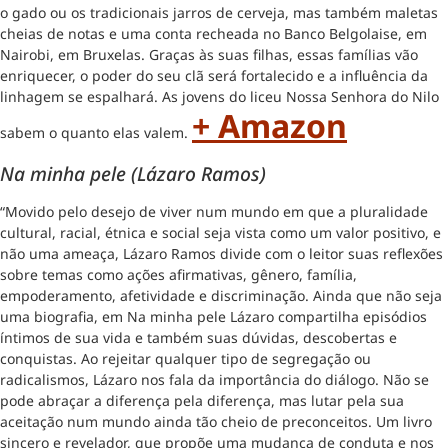
o gado ou os tradicionais jarros de cerveja, mas também maletas
cheias de notas e uma conta recheada no Banco Belgolaise, em
Nairobi, em Bruxelas. Graças às suas filhas, essas famílias vão
enriquecer, o poder do seu clã será fortalecido e a influência da
linhagem se espalhará. As jovens do liceu Nossa Senhora do Nilo
+ Amazon
sabem o quanto elas valem.
Na minha pele (Lázaro Ramos)
“Movido pelo desejo de viver num mundo em que a pluralidade
cultural, racial, étnica e social seja vista como um valor positivo, e
não uma ameaça, Lázaro Ramos divide com o leitor suas reflexões
sobre temas como ações afirmativas, gênero, família,
empoderamento, afetividade e discriminação. Ainda que não seja
uma biografia, em Na minha pele Lázaro compartilha episódios
íntimos de sua vida e também suas dúvidas, descobertas e
conquistas. Ao rejeitar qualquer tipo de segregação ou
radicalismos, Lázaro nos fala da importância do diálogo. Não se
pode abraçar a diferença pela diferença, mas lutar pela sua
aceitação num mundo ainda tão cheio de preconceitos. Um livro
sincero e revelador, que propõe uma mudança de conduta e nos