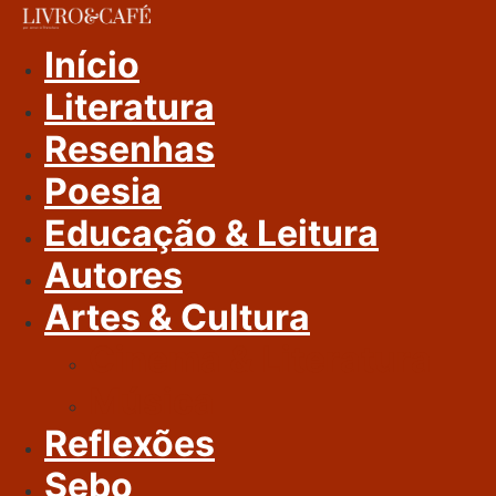
Ir
Para
Início
O
Literatura
Conteúdo
Resenhas
Poesia
Educação & Leitura
Autores
Artes & Cultura
Cinema & Literatura
Música
Reflexões
Sebo