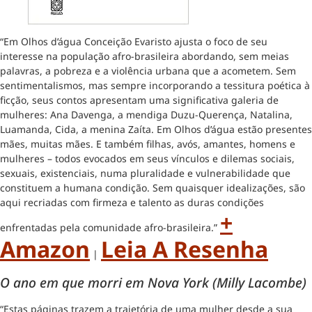
“Em Olhos d’água Conceição Evaristo ajusta o foco de seu
interesse na população afro-brasileira abordando, sem meias
palavras, a pobreza e a violência urbana que a acometem. Sem
sentimentalismos, mas sempre incorporando a tessitura poética à
ficção, seus contos apresentam uma significativa galeria de
mulheres: Ana Davenga, a mendiga Duzu-Querença, Natalina,
Luamanda, Cida, a menina Zaíta. Em Olhos d’água estão presentes
mães, muitas mães. E também filhas, avós, amantes, homens e
mulheres – todos evocados em seus vínculos e dilemas sociais,
sexuais, existenciais, numa pluralidade e vulnerabilidade que
constituem a humana condição. Sem quaisquer idealizações, são
aqui recriadas com firmeza e talento as duras condições
+
enfrentadas pela comunidade afro-brasileira.”
Amazon
Leia A Resenha
|
O ano em que morri em Nova York (Milly Lacombe)
“Estas páginas trazem a trajetória de uma mulher desde a sua