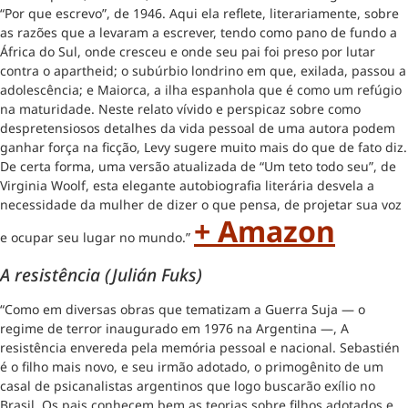
“Por que escrevo”, de 1946. Aqui ela reflete, literariamente, sobre
as razões que a levaram a escrever, tendo como pano de fundo a
África do Sul, onde cresceu e onde seu pai foi preso por lutar
contra o apartheid; o subúrbio londrino em que, exilada, passou a
adolescência; e Maiorca, a ilha espanhola que é como um refúgio
na maturidade. Neste relato vívido e perspicaz sobre como
despretensiosos detalhes da vida pessoal de uma autora podem
ganhar força na ficção, Levy sugere muito mais do que de fato diz.
De certa forma, uma versão atualizada de “Um teto todo seu”, de
Virginia Woolf, esta elegante autobiografia literária desvela a
necessidade da mulher de dizer o que pensa, de projetar sua voz
+ Amazon
e ocupar seu lugar no mundo.”
A resistência (Julián Fuks)
“Como em diversas obras que tematizam a Guerra Suja — o
regime de terror inaugurado em 1976 na Argentina —, A
resistência envereda pela memória pessoal e nacional. Sebastién
é o filho mais novo, e seu irmão adotado, o primogênito de um
casal de psicanalistas argentinos que logo buscarão exílio no
Brasil. Os pais conhecem bem as teorias sobre filhos adotados e