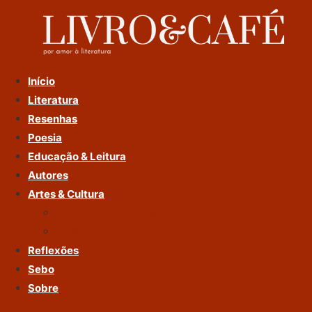
Ir
Para
O
Conteúdo
Início
Literatura
Resenhas
Poesia
Educação & Leitura
Autores
Artes & Cultura
Cinema & Literatura
Música
Reflexões
Sebo
Sobre