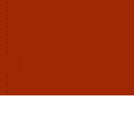
Início
Literatura
Resenhas
Poesia
Educação & Leitura
Autores
Artes & Cultura
Cinema & Literatura
Música
Reflexões
Sebo
Sobre