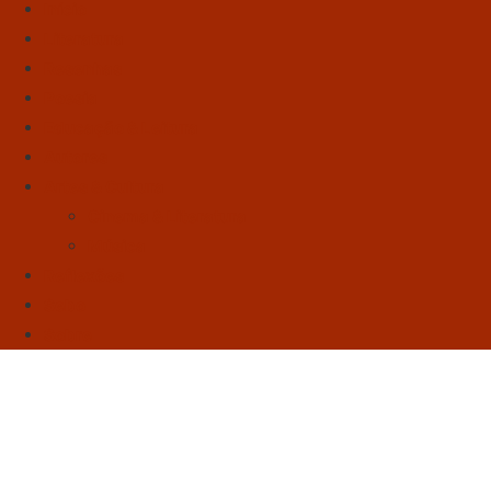
Início
Literatura
Resenhas
Poesia
Educação & Leitura
Autores
Artes & Cultura
Cinema & Literatura
Música
Reflexões
Sebo
Sobre