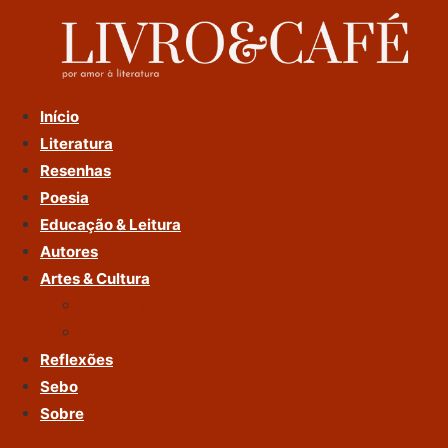
Ir
Para
O
Conteúdo
Início
Literatura
Resenhas
Poesia
Educação & Leitura
Autores
Artes & Cultura
Cinema & Literatura
Música
Reflexões
Sebo
Sobre