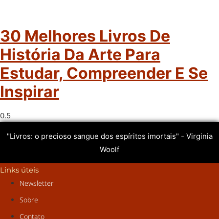
30 Melhores Livros De
História Da Arte Para
Estudar, Compreender E Se
Inspirar
"Livros: o precioso sangue dos espíritos imortais" - Virginia
Woolf
Links úteis
Newsletter
Sobre
Contato