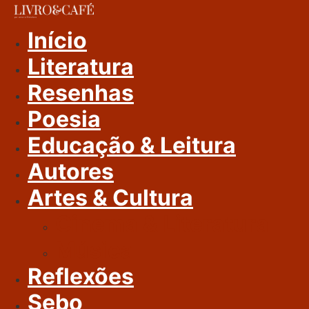
Ir
Para
Início
O
Literatura
Conteúdo
Resenhas
Poesia
Educação & Leitura
Autores
Artes & Cultura
Cinema & Literatura
Música
Reflexões
Sebo