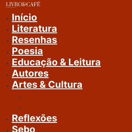
Ir
Para
Início
O
Literatura
Conteúdo
Resenhas
Poesia
Educação & Leitura
Autores
Artes & Cultura
Cinema & Literatura
Música
Reflexões
Sebo