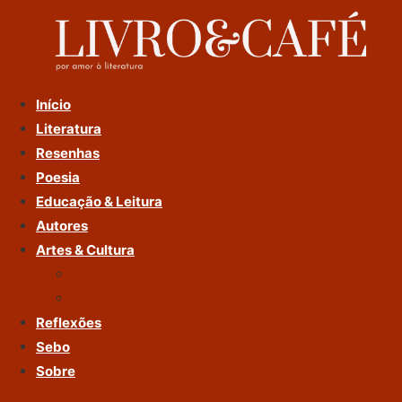
Ir
Para
O
Conteúdo
Início
Literatura
Resenhas
Poesia
Educação & Leitura
Autores
Artes & Cultura
Cinema & Literatura
Música
Reflexões
Sebo
Sobre