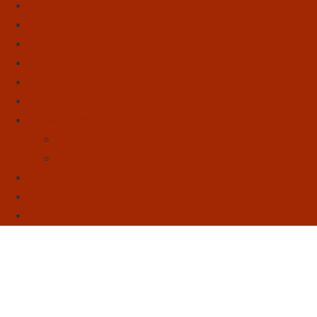
Início
Literatura
Resenhas
Poesia
Educação & Leitura
Autores
Artes & Cultura
Cinema & Literatura
Música
Reflexões
Sebo
Sobre