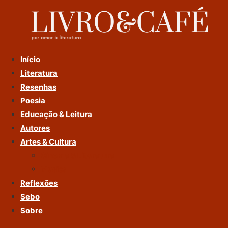
Ir
Para
O
Conteúdo
Início
Literatura
Resenhas
Poesia
Educação & Leitura
Autores
Artes & Cultura
Cinema & Literatura
Música
Reflexões
Sebo
Sobre