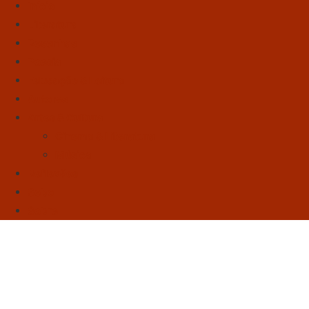
Início
Literatura
Resenhas
Poesia
Educação & Leitura
Autores
Artes & Cultura
Cinema & Literatura
Música
Reflexões
Sebo
Sobre