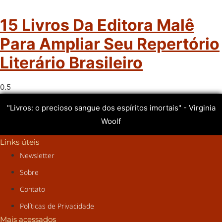
15 Livros Da Editora Malê
Para Ampliar Seu Repertório
Literário Brasileiro
"Livros: o precioso sangue dos espíritos imortais" - Virginia
Woolf
Links úteis
Newsletter
Sobre
Contato
Políticas de Privacidade
Mais acessados