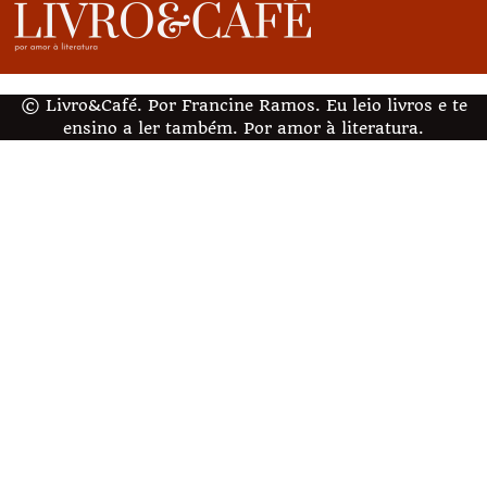
© Livro&Café. Por Francine Ramos. Eu leio livros e te
ensino a ler também. Por amor à literatura.