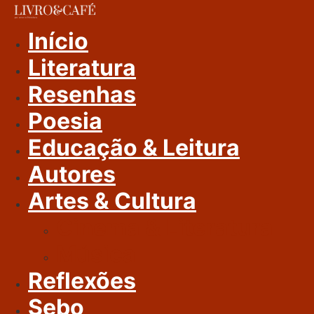
Ir
Para
Início
O
Literatura
Conteúdo
Resenhas
Poesia
Educação & Leitura
Autores
Artes & Cultura
Cinema & Literatura
Música
Reflexões
Sebo