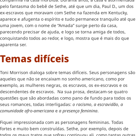
pelo fantasma do bebê de Sethe, até que um dia, Paul D., um dos
ex-escravos que moravam com Sethe na fazenda em Kentucky,
aparece e afugenta o espírito e tudo permanece tranquilo até que
uma jovem, com o nome de “Amada” surge perto da casa,
parecendo precisar de ajuda, e logo se torna amiga de todos,
conquistando todos ao redor, e logo, mostra que é mais do que
aparenta ser.
Temas difíceis
Toni Morrison dialoga sobre temas difíceis. Seus personagens são
aqueles que não se encaixam no sonho americano, como por
exemplo, as mulheres negras, os escravos, os ex-escravos e os
descendentes de escravos. Na sua prosa, destacam-se quatro
questões que são abordadas como pano de fundo para todos os
seus romances, todas interligadas:
o racismo
,
a escravidão
,
a
comunidade afro-americana
e
a presença feminina
.
Fiquei impressionada com as personagens femininas. Todas
fortes e muito bem construídas. Sethe, por exemplo, depois de
todos os maus tratos que sofreu continuou ali, como tantas outras