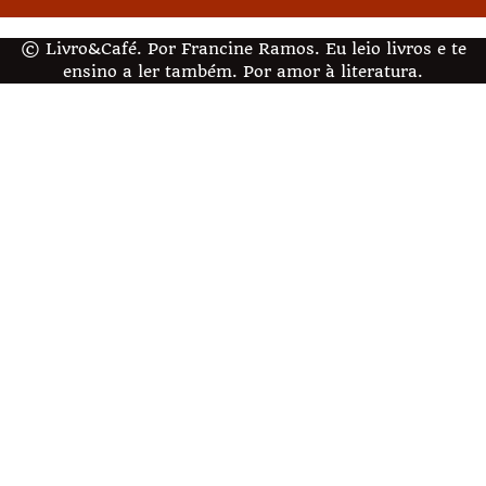
© Livro&Café. Por Francine Ramos. Eu leio livros e te
ensino a ler também. Por amor à literatura.