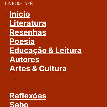
Ir
Para
Início
O
Literatura
Conteúdo
Resenhas
Poesia
Educação & Leitura
Autores
Artes & Cultura
Cinema & Literatura
Música
Reflexões
Sebo