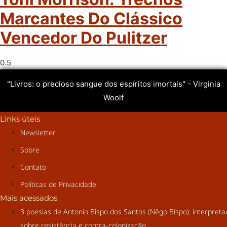
Marcantes Do Clássico
Vencedor Do Pulitzer
"Livros: o precioso sangue dos espíritos imortais" - Virginia
Woolf
Links úteis
Newsletter
Sobre
Contato
Políticas de Privacidade
Mais acessados
3 poesias de Antonio Bispo dos Santos (Nêgo Bispo): interpret
sobre resistência e contra-colonização