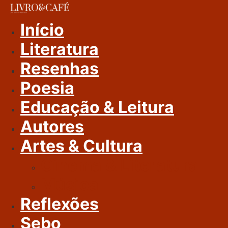
Ir
Para
Início
O
Literatura
Conteúdo
Resenhas
Poesia
Educação & Leitura
Autores
Artes & Cultura
Cinema & Literatura
Música
Reflexões
Sebo