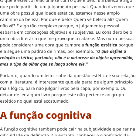
O que é estético relaciona-se com o que é belo. E a beleza é algo
que pode partir de um julgamento pessoal. Quando dizemos que
uma obra possui qualidade estética, estamos nesse amplo
caminho da beleza. Por que é belo? Quem vê beleza ali? Quem
não vê? É algo tão complexo porque, o julgamento pessoal
esbarra em concepções objetivas e subjetivas. Eu considero belo
uma obra literária que me provoque a catarse. Mas outra pessoa,
pode considerar uma obra que cumpre a
função estética
porque
ela segue uma padrão de rimas, por exemplo.
“O que define a
relação estética, portanto, não é a natureza do objeto apreendido,
mas o tipo de olhar que se lança sobre ele.”
Portanto, quando um leitor sabe da questão estética e sua relação
com a literatura, é interessante que ela parta de algum princípio
mais lógico, para não julgar livros pela capa, por exemplo. Ou
deixar de ler algum livro porque este não pertence ao grupo
estético no qual está acostumado.
A função cognitiva
A função cognitiva também pode cair na subjetividade e pairar na
dificuldade de definição. No entanto, conhecer o significado da