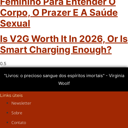
Feminino Para Entender O
Corpo, O Prazer E A Saúde
Sexual
Is V2G Worth It In 2026, Or Is
Smart Charging Enough?
"Livros: o precioso sangue dos espíritos imortais" - Virginia
Woolf
Links úteis
Newsletter
Sobre
Contato