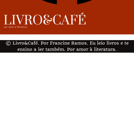
© Livro&Café. Por Francine Ramos. Eu leio livros e te
ensino a ler também. Por amor à literatura.