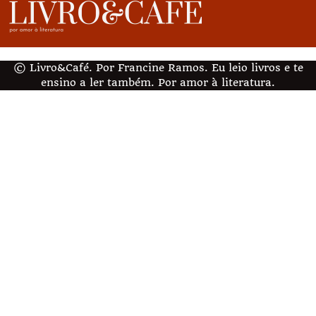
© Livro&Café. Por Francine Ramos. Eu leio livros e te
ensino a ler também. Por amor à literatura.