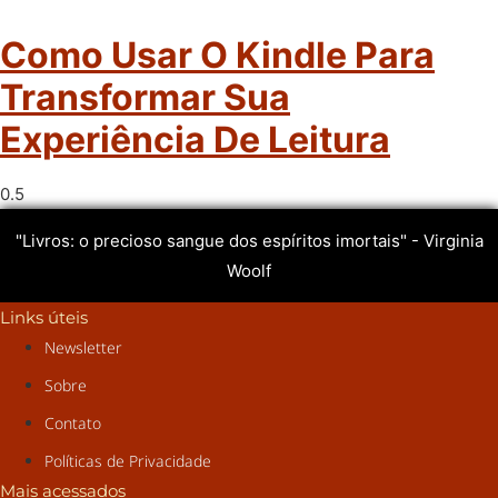
Como Usar O Kindle Para
Transformar Sua
Experiência De Leitura
"Livros: o precioso sangue dos espíritos imortais" - Virginia
Woolf
Links úteis
Newsletter
Sobre
Contato
Políticas de Privacidade
Mais acessados