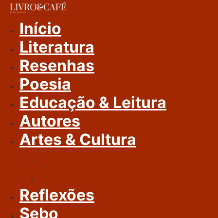
Ir
Para
Início
O
Literatura
Conteúdo
Resenhas
Poesia
Educação & Leitura
Autores
Artes & Cultura
Cinema & Literatura
Música
Reflexões
Sebo