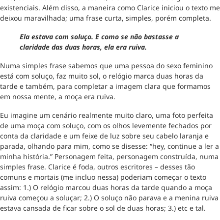
existenciais. Além disso, a maneira como Clarice iniciou o texto me
deixou maravilhada; uma frase curta, simples, porém completa.
Ela estava com soluço. E como se não bastasse a
claridade das duas horas, ela era ruiva.
Numa simples frase sabemos que uma pessoa do sexo feminino
está com soluço, faz muito sol, o relógio marca duas horas da
tarde e também, para completar a imagem clara que formamos
em nossa mente, a moça era ruiva.
Eu imagine um cenário realmente muito claro, uma foto perfeita
de uma moça com soluço, com os olhos levemente fechados por
conta da claridade e um feixe de luz sobre seu cabelo laranja e
parada, olhando para mim, como se disesse: “hey, continue a ler a
minha história.” Personagem feita, personagem construída, numa
simples frase. Clarice é foda, outros escritores – desses tão
comuns e mortais (me incluo nessa) poderiam começar o texto
assim: 1.) O relógio marcou duas horas da tarde quando a moça
ruiva começou a soluçar; 2.) O soluço não parava e a menina ruiva
estava cansada de ficar sobre o sol de duas horas; 3.) etc e tal.