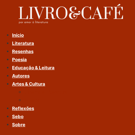
Ir
Para
O
Conteúdo
Início
Literatura
Resenhas
Poesia
Educação & Leitura
Autores
Artes & Cultura
Cinema & Literatura
Música
Reflexões
Sebo
Sobre