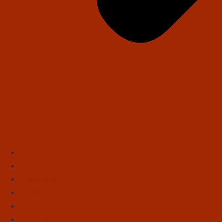
Início
Literatura
Resenhas
Poesia
Educação & Leitura
Autores