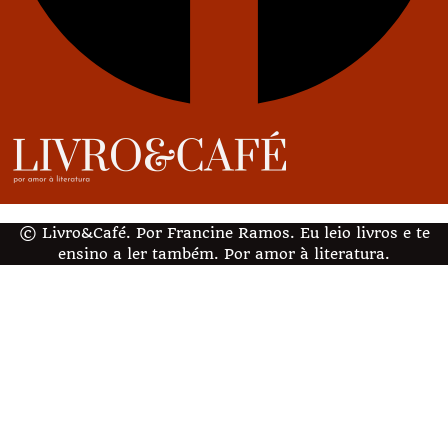
© Livro&Café. Por Francine Ramos. Eu leio livros e te
ensino a ler também. Por amor à literatura.