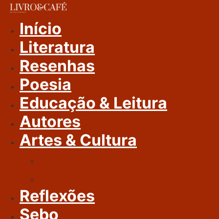
Ir
Para
Início
O
Literatura
Conteúdo
Resenhas
Poesia
Educação & Leitura
Autores
Artes & Cultura
Cinema & Literatura
Música
Reflexões
Sebo