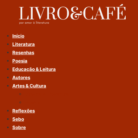
Ir
Para
O
Conteúdo
Início
Literatura
Resenhas
Poesia
Educação & Leitura
Autores
Artes & Cultura
Cinema & Literatura
Música
Reflexões
Sebo
Sobre