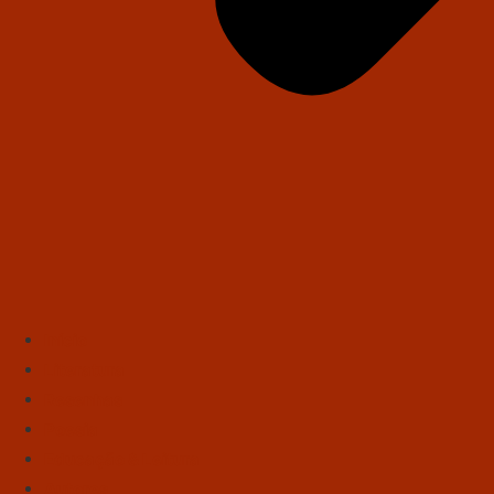
Início
Literatura
Resenhas
Poesia
Educação & Leitura
Autores