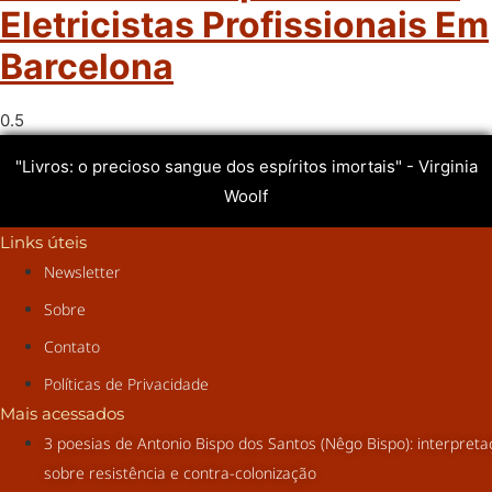
Eletricistas Profissionais Em
Barcelona
"Livros: o precioso sangue dos espíritos imortais" - Virginia
Woolf
Links úteis
Newsletter
Sobre
Contato
Políticas de Privacidade
Mais acessados
3 poesias de Antonio Bispo dos Santos (Nêgo Bispo): interpret
sobre resistência e contra-colonização