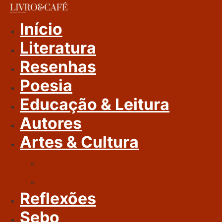
Ir
Para
Início
O
Literatura
Conteúdo
Resenhas
Poesia
Educação & Leitura
Autores
Artes & Cultura
Cinema & Literatura
Música
Reflexões
Sebo