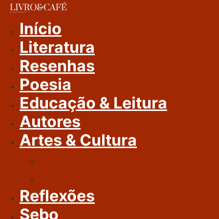
Ir
Para
Início
O
Literatura
Conteúdo
Resenhas
Poesia
Educação & Leitura
Autores
Artes & Cultura
Cinema & Literatura
Música
Reflexões
Sebo