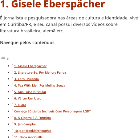
1.
Gisele Eberspächer
É jornalista e pesquisadora nas áreas de cultura e identidade, vive
em Curitiba/PR, e seu canal possui diversos vídeos sobre
literatura brasileira, alemã etc.
Navegue pelos conteúdos
1. Gisele Eberspächer
2. Literature-Se, Por Mellory Ferraz
3. Carol Miranda
4. Tea With Mel, Por Melina Souza
5. Ana Luísa Bussular
6. Vá Ler Um Livro
7. Luara
Conheça 30 Livros Incríveis Com Personagens LGBT
8. A Cigarra E A Formiga
9. Jen Campbell
10.Jean Bookishthoughts
11. Booksandquills