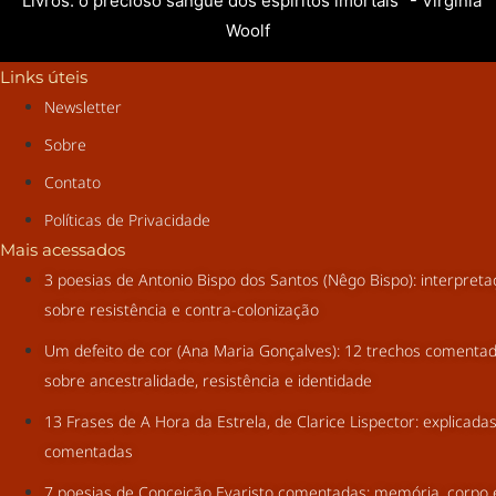
"Livros: o precioso sangue dos espíritos imortais" - Virginia
Woolf
Links úteis
Newsletter
Sobre
Contato
Políticas de Privacidade
Mais acessados
3 poesias de Antonio Bispo dos Santos (Nêgo Bispo): interpret
sobre resistência e contra-colonização
Um defeito de cor (Ana Maria Gonçalves): 12 trechos comenta
sobre ancestralidade, resistência e identidade
13 Frases de A Hora da Estrela, de Clarice Lispector: explicada
comentadas
7 poesias de Conceição Evaristo comentadas: memória, corpo 