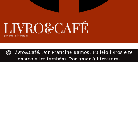
© Livro&Café. Por Francine Ramos. Eu leio livros e te
ensino a ler também. Por amor à literatura.