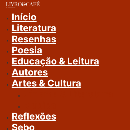
Ir
Para
Início
O
Literatura
Conteúdo
Resenhas
Poesia
Educação & Leitura
Autores
Artes & Cultura
Cinema & Literatura
Música
Reflexões
Sebo