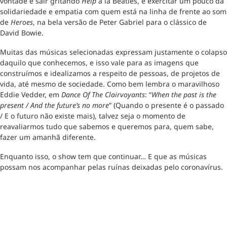
vontade é sair gritando
Help
a la Beatles, e exercitar um pouco da
solidariedade e empatia com quem está na linha de frente ao som
de
Heroes
, na bela versão de Peter Gabriel para o clássico de
David Bowie.
Muitas das músicas selecionadas expressam justamente o colapso
daquilo que conhecemos, e isso vale para as imagens que
construímos e idealizamos a respeito de pessoas, de projetos de
vida, até mesmo de sociedade. Como bem lembra o maravilhoso
Eddie Vedder, em
Dance Of The Clairvoyants
: “
When the past is the
present / And the future’s no more
” (Quando o presente é o passado
/ E o futuro não existe mais), talvez seja o momento de
reavaliarmos tudo que sabemos e queremos para, quem sabe,
fazer um amanhã diferente.
Enquanto isso, o show tem que continuar… E que as músicas
possam nos acompanhar pelas ruínas deixadas pelo coronavírus.