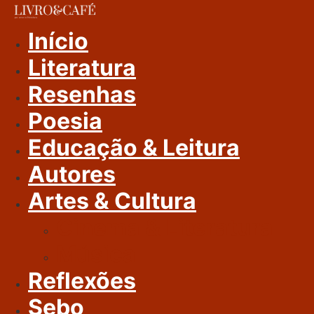
Ir
Para
Início
O
Literatura
Conteúdo
Resenhas
Poesia
Educação & Leitura
Autores
Artes & Cultura
Cinema & Literatura
Música
Reflexões
Sebo