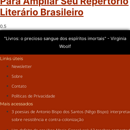
Para Ampliar Seu Repertório
Literário Brasileiro
"Livros: o precioso sangue dos espíritos imortais" - Virginia
Woolf
Links úteis
Newsletter
Sobre
Contato
Políticas de Privacidade
Mais acessados
3 poesias de Antonio Bispo dos Santos (Nêgo Bispo): interpret
sobre resistência e contra-colonização