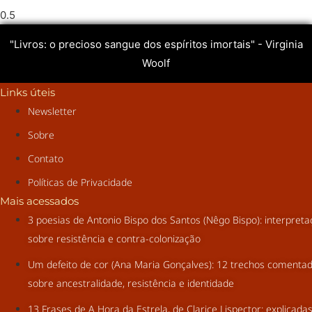
"Livros: o precioso sangue dos espíritos imortais" - Virginia
Woolf
Links úteis
Newsletter
Sobre
Contato
Políticas de Privacidade
Mais acessados
3 poesias de Antonio Bispo dos Santos (Nêgo Bispo): interpret
sobre resistência e contra-colonização
Um defeito de cor (Ana Maria Gonçalves): 12 trechos comenta
sobre ancestralidade, resistência e identidade
13 Frases de A Hora da Estrela, de Clarice Lispector: explicada