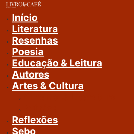
Ir
Para
Início
O
Literatura
Conteúdo
Resenhas
Poesia
Educação & Leitura
Autores
Artes & Cultura
Cinema & Literatura
Música
Reflexões
Sebo