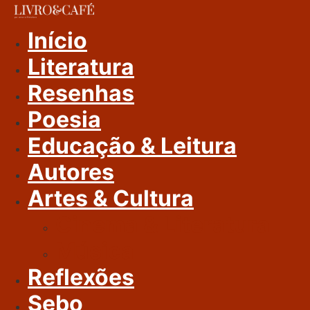
Ir
Para
Início
O
Literatura
Conteúdo
Resenhas
Poesia
Educação & Leitura
Autores
Artes & Cultura
Cinema & Literatura
Música
Reflexões
Sebo