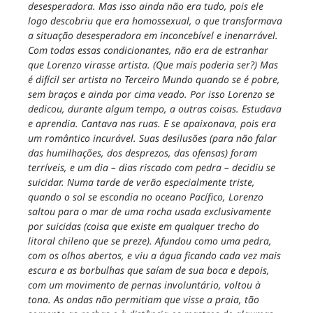
desesperadora. Mas isso ainda não era tudo, pois ele
logo descobriu que era homossexual, o que transformava
a situação desesperadora em inconcebível e inenarrável.
Com todas essas condicionantes, não era de estranhar
que Lorenzo virasse artista. (Que mais poderia ser?) Mas
é difícil ser artista no Terceiro Mundo quando se é pobre,
sem braços e ainda por cima veado. Por isso Lorenzo se
dedicou, durante algum tempo, a outras coisas. Estudava
e aprendia. Cantava nas ruas. E se apaixonava, pois era
um romântico incurável. Suas desilusões (para não falar
das humilhações, dos desprezos, das ofensas) foram
terríveis, e um dia – dias riscado com pedra – decidiu se
suicidar. Numa tarde de verão especialmente triste,
quando o sol se escondia no oceano Pacífico, Lorenzo
saltou para o mar de uma rocha usada exclusivamente
por suicidas (coisa que existe em qualquer trecho do
litoral chileno que se preze). Afundou como uma pedra,
com os olhos abertos, e viu a água ficando cada vez mais
escura e as borbulhas que saíam de sua boca e depois,
com um movimento de pernas involuntário, voltou à
tona. As ondas não permitiam que visse a praia, tão