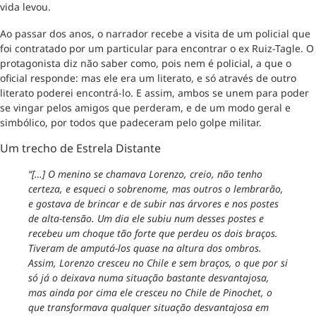
vida levou.
Ao passar dos anos, o narrador recebe a visita de um policial que
foi contratado por um particular para encontrar o ex Ruiz-Tagle. O
protagonista diz não saber como, pois nem é policial, a que o
oficial responde: mas ele era um literato, e só através de outro
literato poderei encontrá-lo. E assim, ambos se unem para poder
se vingar pelos amigos que perderam, e de um modo geral e
simbólico, por todos que padeceram pelo golpe militar.
Um trecho de Estrela Distante
“[…] O menino se chamava Lorenzo, creio, não tenho
certeza, e esqueci o sobrenome, mas outros o lembrarão,
e gostava de brincar e de subir nas árvores e nos postes
de alta-tensão. Um dia ele subiu num desses postes e
recebeu um choque tão forte que perdeu os dois braços.
Tiveram de amputá-los quase na altura dos ombros.
Assim, Lorenzo cresceu no Chile e sem braços, o que por si
só já o deixava numa situação bastante desvantajosa,
mas ainda por cima ele cresceu no Chile de Pinochet, o
que transformava qualquer situação desvantajosa em