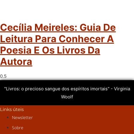
Cecília Meireles: Guia De
Leitura Para Conhecer A
Poesia E Os Livros Da
Autora
"Livros: o precioso sangue dos espíritos imortais" - Virginia
Woolf
Links úteis
Newsletter
Sobre