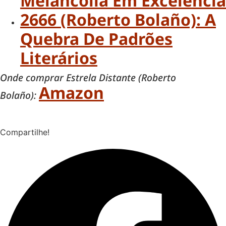
Melancolia Em Excelência
2666 (Roberto Bolaño): A
Quebra De Padrões
Literários
Onde comprar Estrela Distante (Roberto
Amazon
Bolaño):
Compartilhe!