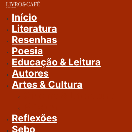
Ir
Para
Início
O
Literatura
Conteúdo
Resenhas
Poesia
Educação & Leitura
Autores
Artes & Cultura
Cinema & Literatura
Música
Reflexões
Sebo