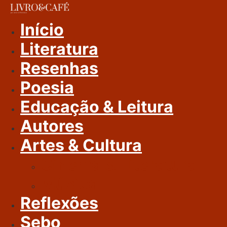
Ir
Para
Início
O
Literatura
Conteúdo
Resenhas
Poesia
Educação & Leitura
Autores
Artes & Cultura
Cinema & Literatura
Música
Reflexões
Sebo