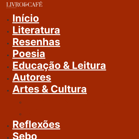
Ir
Para
Início
O
Literatura
Conteúdo
Resenhas
Poesia
Educação & Leitura
Autores
Artes & Cultura
Cinema & Literatura
Música
Reflexões
Sebo