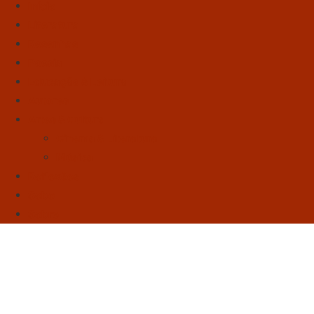
Início
Literatura
Resenhas
Poesia
Educação & Leitura
Autores
Artes & Cultura
Cinema & Literatura
Música
Reflexões
Sebo
Sobre