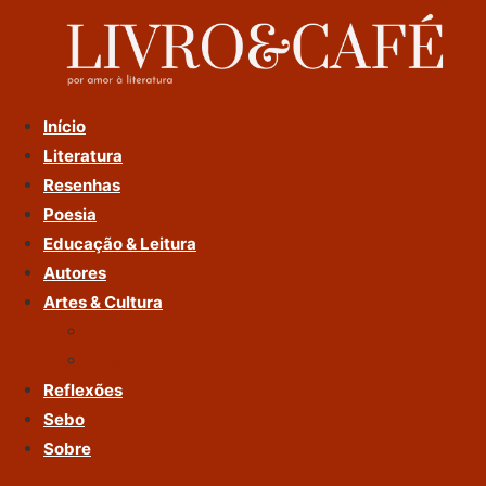
Ir
Para
O
Conteúdo
Início
Literatura
Resenhas
Poesia
Educação & Leitura
Autores
Artes & Cultura
Cinema & Literatura
Música
Reflexões
Sebo
Sobre