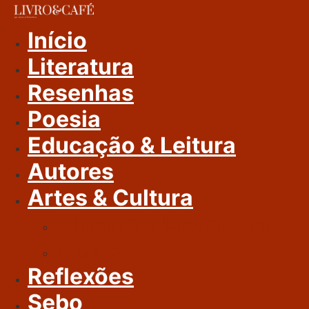
Ir
Para
Início
O
Literatura
Conteúdo
Resenhas
Poesia
Educação & Leitura
Autores
Artes & Cultura
Cinema & Literatura
Música
Reflexões
Sebo