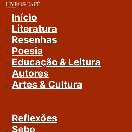
Ir
Para
Início
O
Literatura
Conteúdo
Resenhas
Poesia
Educação & Leitura
Autores
Artes & Cultura
Cinema & Literatura
Música
Reflexões
Sebo