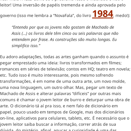
leitor! Uma inversão de papéis tremenda e ainda aprovada pelo
1984
governo (isso me lembra a “NovaFala”, do livro
, medo!):
“Entendo por que os jovens não gostam de Machado de
Assis (…) os livros dele têm cinco ou seis palavras que não
entendem por frase. As construções são muito longas. Eu
simplifico isso.”
Eu adoro adaptações, todas as artes ganham quando o assunto é
pegar emprestado uma ideia: livros transformados em filmes;
romances em séries de televisão; contos em HQ; teatro em novela;
etc. Tudo isso é muito interessante, pois mesmo sofrendo
transformações, é em nome de uma outra arte, um novo molde,
uma nova linguagem, um outro olhar. Mas, pegar um texto de
Machado de Assis e alterar palavras “difíceis” por outras mais
comuns é chamar o jovem leitor de burro e deturpar uma obra de
arte. O dicionário tá aí pra isso, e nem falo de dicionário em
papel, pouco usado em tempos de Google, mas dos dicionários
on-line, aplicativos para celulares, tablets, etc. É necessário que o
jovem leitor saiba buscar a informação, correr atrás de sua
dúvida, do mistério, afinal, aguçar a curiosidade é uma das