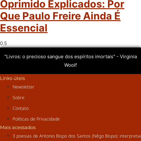
Oprimido Explicados: Por
Que Paulo Freire Ainda É
Essencial
"Livros: o precioso sangue dos espíritos imortais" - Virginia
Woolf
Links úteis
Newsletter
Sobre
Contato
Políticas de Privacidade
Mais acessados
3 poesias de Antonio Bispo dos Santos (Nêgo Bispo): interpret