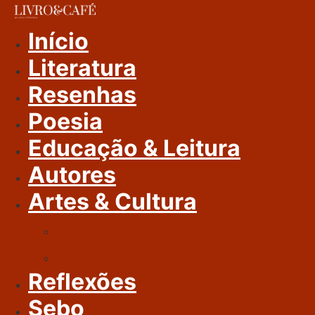
Ir
Para
Início
O
Literatura
Conteúdo
Resenhas
Poesia
Educação & Leitura
Autores
Artes & Cultura
Cinema & Literatura
Música
Reflexões
Sebo