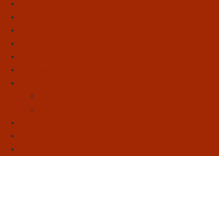
Início
Literatura
Resenhas
Poesia
Educação & Leitura
Autores
Artes & Cultura
Cinema & Literatura
Música
Reflexões
Sebo
Sobre