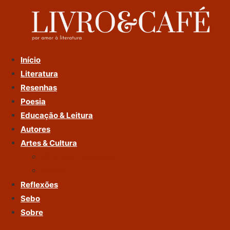
Ir
Para
O
Conteúdo
Início
Literatura
Resenhas
Poesia
Educação & Leitura
Autores
Artes & Cultura
Cinema & Literatura
Música
Reflexões
Sebo
Sobre