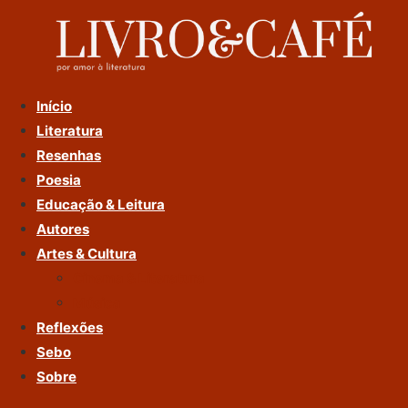
Ir
Para
O
Conteúdo
Início
Literatura
Resenhas
Poesia
Educação & Leitura
Autores
Artes & Cultura
Cinema & Literatura
Música
Reflexões
Sebo
Sobre