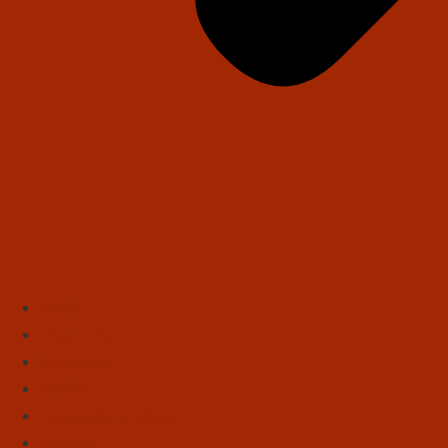
Início
Literatura
Resenhas
Poesia
Educação & Leitura
Autores